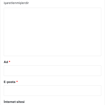
işaretlenmişlerdir
Y
o
r
u
m
*
Ad
*
E-posta
*
İnternet sitesi