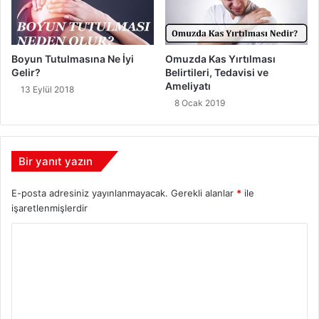
Boyun Tutulmasına Ne İyi
Omuzda Kas Yırtılması
Gelir?
Belirtileri, Tedavisi ve
Ameliyatı
13 Eylül 2018
8 Ocak 2019
Bir yanıt yazın
E-posta adresiniz yayınlanmayacak.
Gerekli alanlar
*
ile
işaretlenmişlerdir
Y
o
r
u