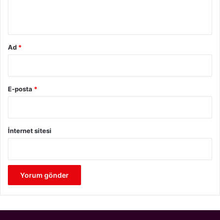
m
*
Ad
*
E-posta
*
İnternet sitesi