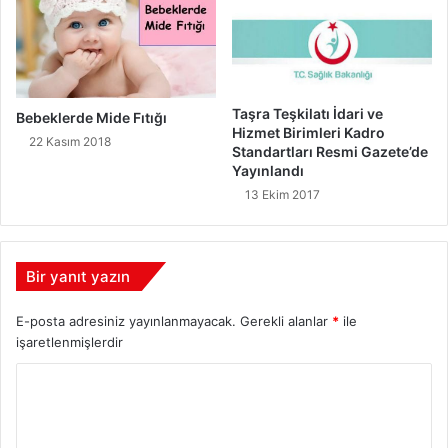
Taşra Teşkilatı İdari ve
Bebeklerde Mide Fıtığı
Hizmet Birimleri Kadro
22 Kasım 2018
Standartları Resmi Gazete’de
Yayınlandı
13 Ekim 2017
Bir yanıt yazın
E-posta adresiniz yayınlanmayacak.
Gerekli alanlar
*
ile
işaretlenmişlerdir
Y
o
r