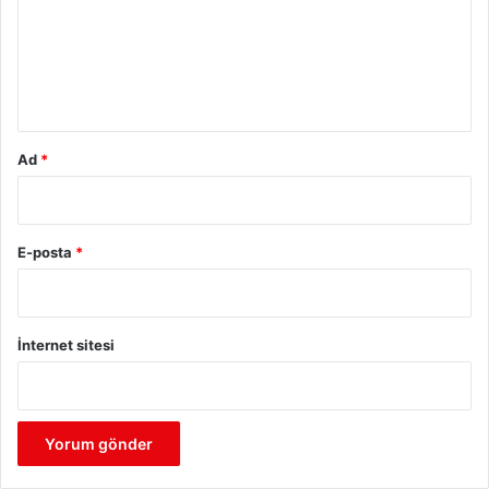
u
m
*
Ad
*
E-posta
*
İnternet sitesi