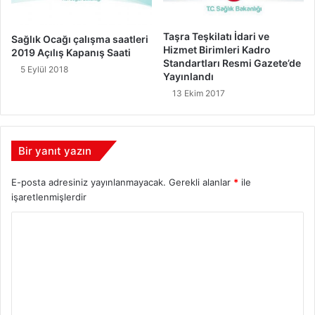
Taşra Teşkilatı İdari ve
Sağlık Ocağı çalışma saatleri
Hizmet Birimleri Kadro
2019 Açılış Kapanış Saati
Standartları Resmi Gazete’de
5 Eylül 2018
Yayınlandı
13 Ekim 2017
Bir yanıt yazın
E-posta adresiniz yayınlanmayacak.
Gerekli alanlar
*
ile
işaretlenmişlerdir
Y
o
r
u
m