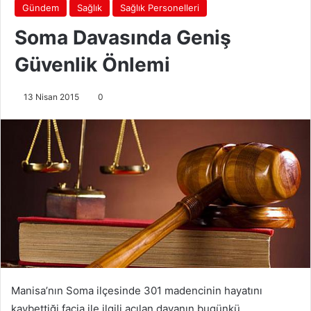
Gündem
Sağlık
Sağlık Personelleri
Soma Davasında Geniş
Güvenlik Önlemi
13 Nisan 2015
0
Manisa’nın Soma ilçesinde 301 madencinin hayatını
kaybettiği facia ile ilgili açılan davanın bugünkü