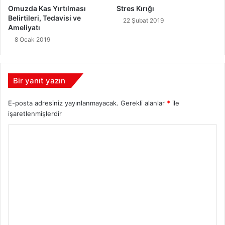
Omuzda Kas Yırtılması
Stres Kırığı
Belirtileri, Tedavisi ve
22 Şubat 2019
Ameliyatı
8 Ocak 2019
Bir yanıt yazın
E-posta adresiniz yayınlanmayacak.
Gerekli alanlar
*
ile
işaretlenmişlerdir
Y
o
r
u
m
*