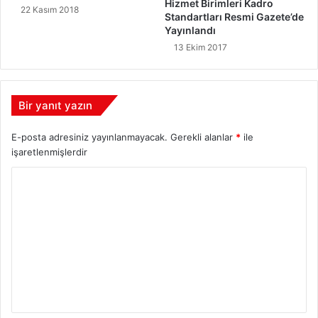
Hizmet Birimleri Kadro
22 Kasım 2018
Standartları Resmi Gazete’de
Yayınlandı
13 Ekim 2017
Bir yanıt yazın
E-posta adresiniz yayınlanmayacak.
Gerekli alanlar
*
ile
işaretlenmişlerdir
Y
o
r
u
m
*