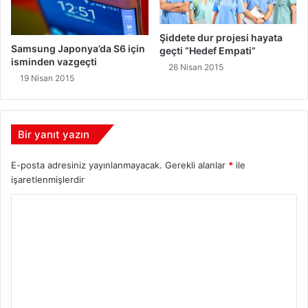
Şiddete dur projesi hayata
Samsung Japonya’da S6 için
geçti “Hedef Empati”
isminden vazgeçti
26 Nisan 2015
19 Nisan 2015
Bir yanıt yazın
E-posta adresiniz yayınlanmayacak.
Gerekli alanlar
*
ile
işaretlenmişlerdir
Y
o
r
u
m
*