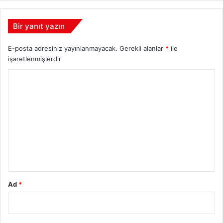
Bir yanıt yazın
E-posta adresiniz yayınlanmayacak.
Gerekli alanlar
*
ile
işaretlenmişlerdir
Y
o
r
u
m
*
Ad
*